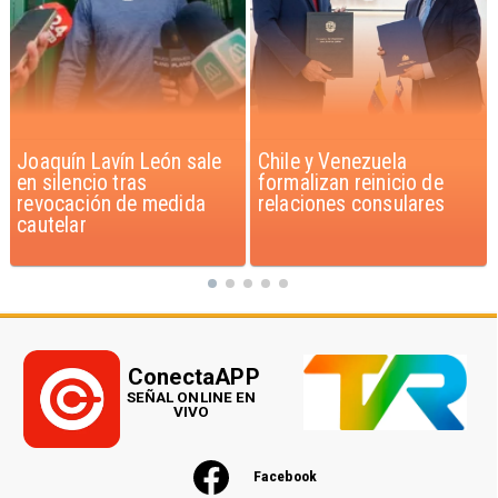
Chile y Venezuela
Feriantes rechazan
formalizan reinicio de
dichos de Camila Flores
relaciones consulares
sobre Fabiola Campillai
ConectaAPP
SEÑAL ONLINE EN
VIVO
Facebook