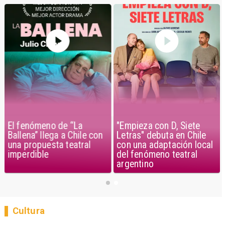
El fenómeno de “La
"Empieza con D, Siete
Ballena” llega a Chile con
Letras" debuta en Chile
una propuesta teatral
con una adaptación local
imperdible
del fenómeno teatral
argentino
Cultura