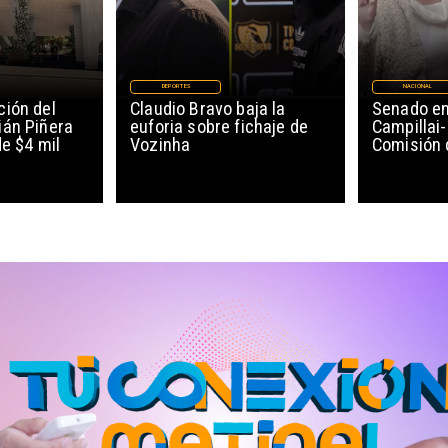
DEPORTES
NACIONAL
ión del
Claudio Bravo baja la
Senado en
ián Piñera
euforia sobre fichaje de
Campillai-
de $4 mil
Vozinha
Comisión 