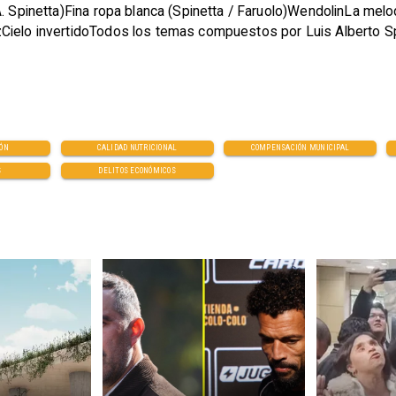
A. Spinetta)Fina ropa blanca (Spinetta / Faruolo)WendolinLa melo
Cielo invertidoTodos los temas compuestos por Luis Alberto Spi
IÓN
CALIDAD NUTRICIONAL
COMPENSACIÓN MUNICIPAL
S
DELITOS ECONÓMICOS