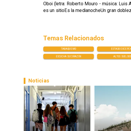
Oboi (letra: Roberto Mouro - música: Luis 
es un sitioEs la medianocheUn gran doblez
Temas Relacionados
TABAQUISMO
ESTADO EXCEPC
ESCUCHA SU CORAZÓN
ALTOS SUELDO
Noticias