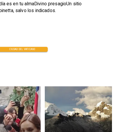
día es en tu almaDivino presagioUn sitio
netta, salvo los indicados.
CIUDAD DEL VATICANO