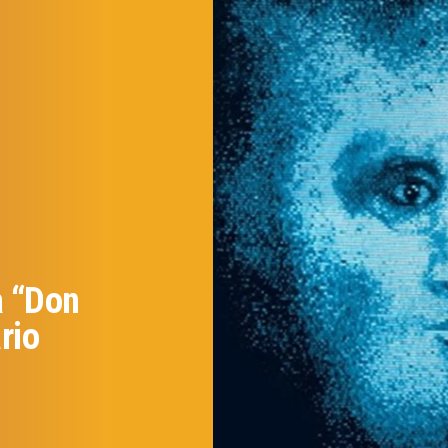
a “Don
rio