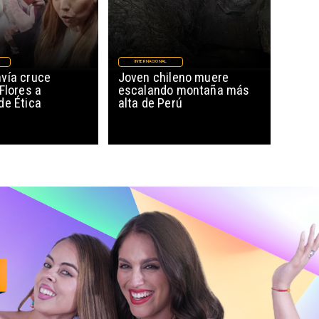
INTERNACIONAL
vía cruce
Joven chileno muere
Flores a
escalando montaña más
de Ética
alta de Perú