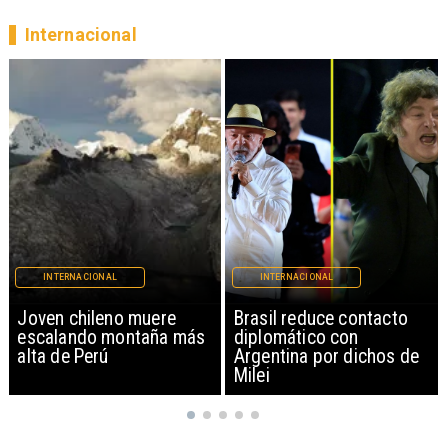
Internacional
INTERNACIONAL
INTERNACIONAL
Brasil reduce contacto
China restringe
diplomático con
exportación de drones a
Argentina por dichos de
EEUU y sanciona
Milei
empresas