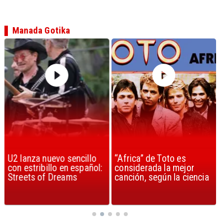
Manada Gotika
U2 lanza nuevo sencillo
“Africa” de Toto es
con estribillo en español:
considerada la mejor
Streets of Dreams
canción, según la ciencia