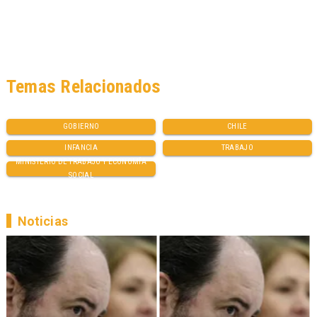
Temas Relacionados
GOBIERNO
CHILE
INFANCIA
TRABAJO
MINISTERIO DE TRABAJO Y ECONOMÍA
SOCIAL
Noticias