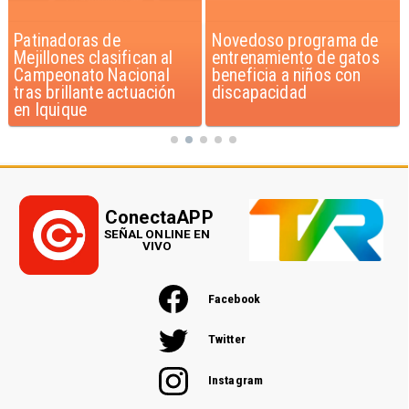
Novedoso programa de
Alarmante hábito en
entrenamiento de gatos
jóvenes de 13 a 15 años
beneficia a niños con
según encuesta del
discapacidad
Minsal
ConectaAPP
SEÑAL ONLINE EN
VIVO
Facebook
Twitter
Instagram