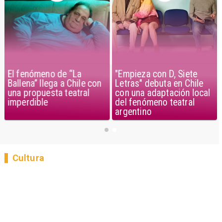
El fenómeno de “La
"Empieza con D, Siete
Ballena” llega a Chile con
Letras" debuta en Chile
una propuesta teatral
con una adaptación local
imperdible
del fenómeno teatral
argentino
Cultura